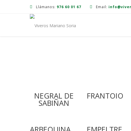
Llámanos:
976 60 01 67
Email:
info@vive
NEGRAL DE
FRANTOIO
SABIÑAN
ARBEQUINA
EMPELTRE