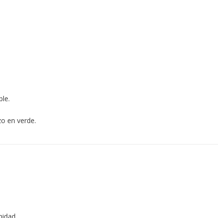
le.
zo en verde.
nidad.