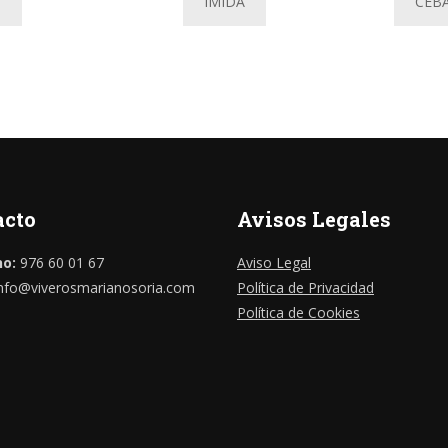
S
IMIDA
CEBA
acto
Avisos Legales
no:
976 60 01 67
Aviso Legal
nfo@viverosmarianosoria.com
Política de Privacidad
Política de Cookies